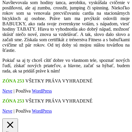
Navštevovala som hodiny tanca, aerobiku, vyskúšala cvičenie v
posilňovni, ale aj zumbu, crossfit, jumping či spinning. Niekoľko
rokov som sa venovala precvičovaniu cardia na stacionárnych
bicykloch aj osobne. Práve tam ma prvýkrát oslovili moje
BABUĽKY, ako rada svoje zverenkyne volám, s nápadom, viesť
hodiny TABATY. Hlava to vyhodnotila ako dobrý nápad, možnosť
skúsiť niečo nové, znova sa vzdelávať. A tak, slovo dalo slovo a
začali sme. Získala som certifikát z trénerstva Fitness a s babuľkami
cvičíme už pár rokov. Od tej doby sú mojou stálou továrňou na
šťastie.
Pokiaľ sa aj ty chceš cítiť dobre vo vlastnom tele, spoznať nových
ľudí, získať nových priateľov, a hlavne, začať sa hýbať, budem
rada, ak sa pridáš práve k nám!
ZÓNA 253
VŠETKY PRÁVA VYHRADENÉ
Neve
| Používa
WordPress
ZÓNA 253
VŠETKY PRÁVA VYHRADENÉ
Neve
| Používa
WordPress