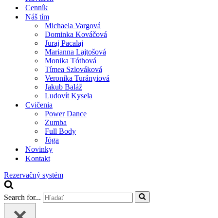
Cenník
Náš tím
Michaela Vargová
Dominka Kováčová
Juraj Pacalaj
Marianna Lajtošová
Monika Tóthová
Tímea Szlováková
Veronika Turányiová
Jakub Baláž
Ludovít Kysela
Cvičenia
Power Dance
Zumba
Full Body
Jóga
Novinky
Kontakt
Rezervačný systém
Search for...