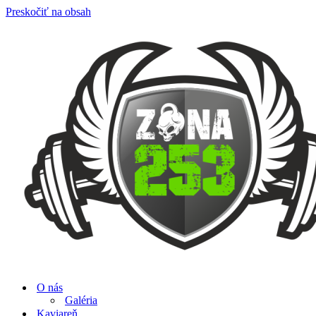
Preskočiť na obsah
O nás
Galéria
Kaviareň