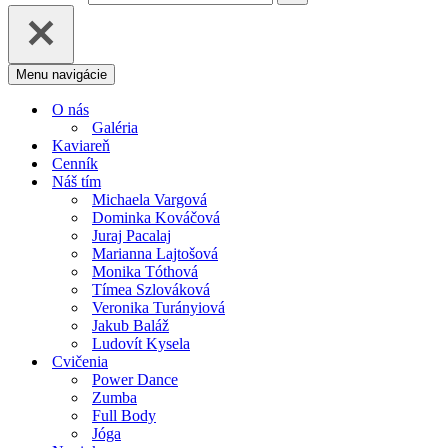
Menu navigácie
O nás
Galéria
Kaviareň
Cenník
Náš tím
Michaela Vargová
Dominka Kováčová
Juraj Pacalaj
Marianna Lajtošová
Monika Tóthová
Tímea Szlováková
Veronika Turányiová
Jakub Baláž
Ludovít Kysela
Cvičenia
Power Dance
Zumba
Full Body
Jóga