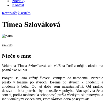
Novinky
Kontakt
Rezervačný systém
Tímea Szlováková
Zóna 253
Niečo o mne
Volám sa Tímea Szlováková, ale väčšina ľudí z môjho okolia ma
pozná ako MIMI.
Pohybu sa, ako každý človek, venujem od narodenia. Plazenie
prešlo v lozenie po štyroch, lozenie po štyroch k chodeniu a
chodenie k behu. Od tej doby som nezastaviteľná. Od raného
detstva tu bola potreba, byť neustále v pohybe. Ako správna žena
som si, podľa možností a schopností, prešla všetkými skupinovými a
individuálnymi cvičeniami, ktoré tá-ktorá doba poskytovala.